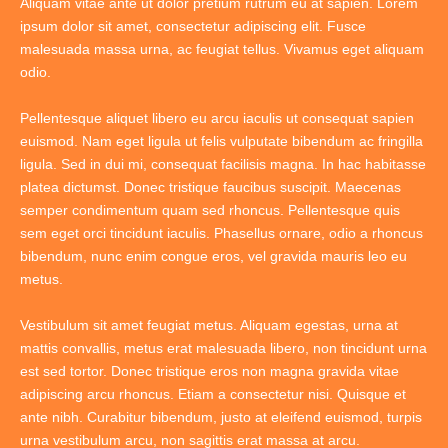
Aliquam vitae ante ut dolor pretium rutrum eu at sapien. Lorem
ipsum dolor sit amet, consectetur adipiscing elit. Fusce
malesuada massa urna, ac feugiat tellus. Vivamus eget aliquam
odio.
Pellentesque aliquet libero eu arcu iaculis ut consequat sapien
euismod. Nam eget ligula ut felis vulputate bibendum ac fringilla
ligula. Sed in dui mi, consequat facilisis magna. In hac habitasse
platea dictumst. Donec tristique faucibus suscipit. Maecenas
semper condimentum quam sed rhoncus. Pellentesque quis
sem eget orci tincidunt iaculis. Phasellus ornare, odio a rhoncus
bibendum, nunc enim congue eros, vel gravida mauris leo eu
metus.
Vestibulum sit amet feugiat metus. Aliquam egestas, urna at
mattis convallis, metus erat malesuada libero, non tincidunt urna
est sed tortor. Donec tristique eros non magna gravida vitae
adipiscing arcu rhoncus. Etiam a consectetur nisi. Quisque et
ante nibh. Curabitur bibendum, justo at eleifend euismod, turpis
urna vestibulum arcu, non sagittis erat massa at arcu.