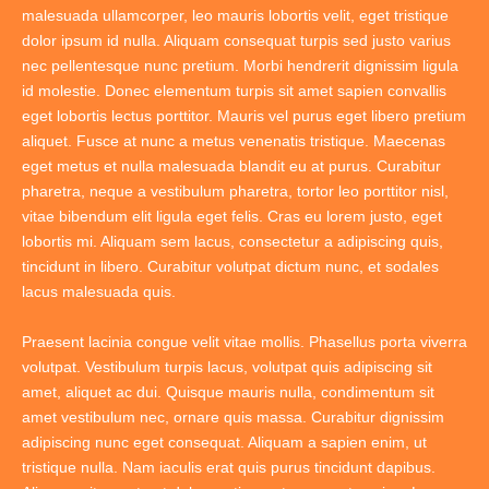
malesuada ullamcorper, leo mauris lobortis velit, eget tristique
dolor ipsum id nulla. Aliquam consequat turpis sed justo varius
nec pellentesque nunc pretium. Morbi hendrerit dignissim ligula
id molestie. Donec elementum turpis sit amet sapien convallis
eget lobortis lectus porttitor. Mauris vel purus eget libero pretium
aliquet. Fusce at nunc a metus venenatis tristique. Maecenas
eget metus et nulla malesuada blandit eu at purus. Curabitur
pharetra, neque a vestibulum pharetra, tortor leo porttitor nisl,
vitae bibendum elit ligula eget felis. Cras eu lorem justo, eget
lobortis mi. Aliquam sem lacus, consectetur a adipiscing quis,
tincidunt in libero. Curabitur volutpat dictum nunc, et sodales
lacus malesuada quis.
Praesent lacinia congue velit vitae mollis. Phasellus porta viverra
volutpat. Vestibulum turpis lacus, volutpat quis adipiscing sit
amet, aliquet ac dui. Quisque mauris nulla, condimentum sit
amet vestibulum nec, ornare quis massa. Curabitur dignissim
adipiscing nunc eget consequat. Aliquam a sapien enim, ut
tristique nulla. Nam iaculis erat quis purus tincidunt dapibus.