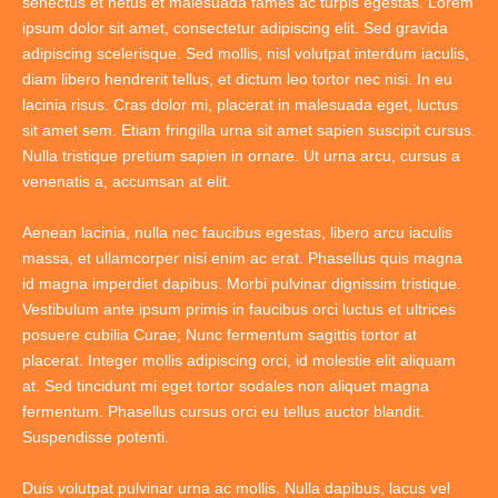
senectus et netus et malesuada fames ac turpis egestas. Lorem
ipsum dolor sit amet, consectetur adipiscing elit. Sed gravida
adipiscing scelerisque. Sed mollis, nisl volutpat interdum iaculis,
diam libero hendrerit tellus, et dictum leo tortor nec nisi. In eu
lacinia risus. Cras dolor mi, placerat in malesuada eget, luctus
sit amet sem. Etiam fringilla urna sit amet sapien suscipit cursus.
Nulla tristique pretium sapien in ornare. Ut urna arcu, cursus a
venenatis a, accumsan at elit.
Aenean lacinia, nulla nec faucibus egestas, libero arcu iaculis
massa, et ullamcorper nisi enim ac erat. Phasellus quis magna
id magna imperdiet dapibus. Morbi pulvinar dignissim tristique.
Vestibulum ante ipsum primis in faucibus orci luctus et ultrices
posuere cubilia Curae; Nunc fermentum sagittis tortor at
placerat. Integer mollis adipiscing orci, id molestie elit aliquam
at. Sed tincidunt mi eget tortor sodales non aliquet magna
fermentum. Phasellus cursus orci eu tellus auctor blandit.
Suspendisse potenti.
Duis volutpat pulvinar urna ac mollis. Nulla dapibus, lacus vel